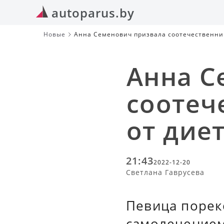
autoparus.by
Новые
Анна Семенович призвала соотечественник
Анна С
соотеч
от дие
21:43
2022-12-20
Светлана Гаврусева
Певица порек
самолечением