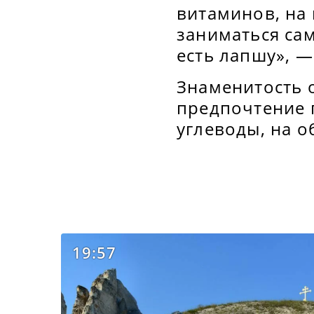
витаминов, на
заниматься са
есть лапшу», —
Знаменитость 
предпочтение 
углеводы, на о
19:57