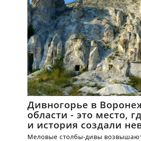
Дивногорье в Вороне
области - это место, 
и история создали не
синтез
Меловые столбы-дивы возвышают