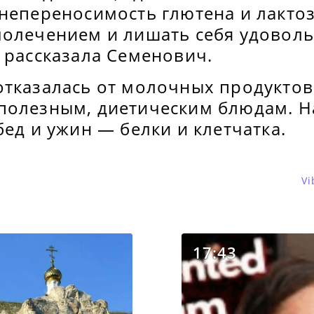
 непереносимость глютена и лакто
молечением и лишать себя удоволь
 рассказала Семенович.
отказалась от молочных продуктов
полезным, диетическим блюдам. Н
бед и ужин — белки и клетчатка.
Vi
17:43