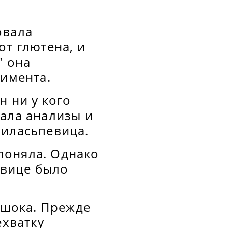
овала
от глютена, и
" она
римента.
н ни у кого
сдала анализы и
лиласьпевица.
поняла. Однако
евице было
 шока. Прежде
ехватку