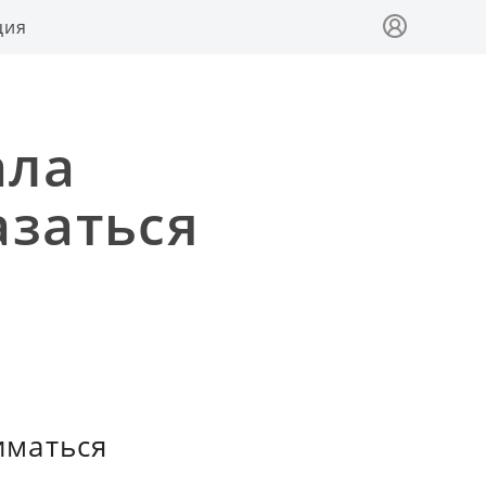
ция
ала
азаться
иматься