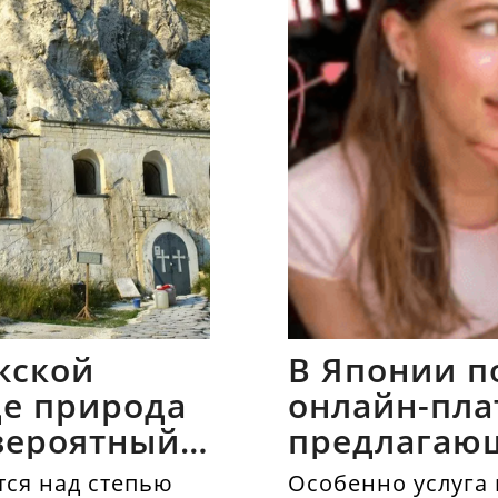
жской
В Японии п
где природа
онлайн-пла
вероятный
предлагаю
напрокат
ся над степью
Особенно услуга 