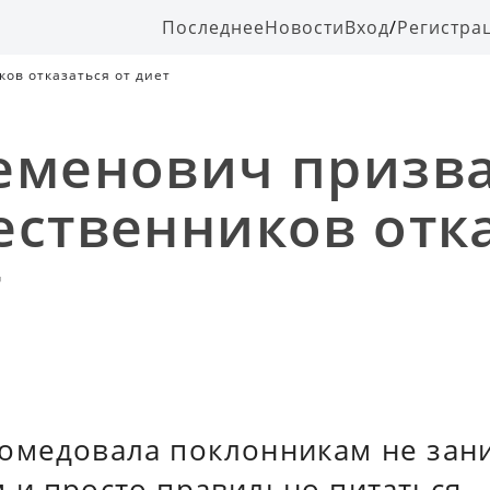
Последнее
Новости
Вход
/
Регистра
ов отказаться от диет
еменович призв
ественников отк
т
омедовала поклонникам не зан
 и просто правильно питаться.