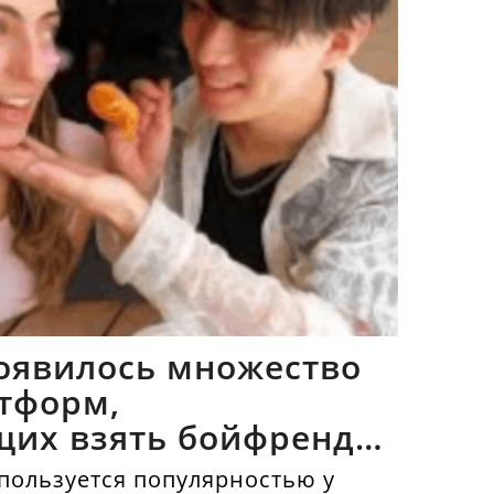
оявилось множество
тформ,
щих взять бойфрендов
пользуется популярностью у