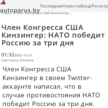
Последнее
Новости
Вход
/
Регист
autoparus.by
Новые
Член Конгресса США Кинзингер:
НАТО победит Россию за три дня
Член Конгресса США
Кинзингер: НАТО победит
Россию за три дня
01:32
2022-12-21
Светлана Репина
Член Конгресса США
Кинзингер в своем Twitter-
аккаунте написал, что в
случае противостояния НАТО
победит Россию за три дня.