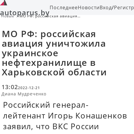
Последнее
Новости
Вход
/
Регист
autoparus.by
Новые
МО РФ: российская авиация
уничтожила украинское
нефтехранилище в Харьковской
МО РФ: российская
области
авиация уничтожила
украинское
нефтехранилище в
Харьковской области
13:02
2022-12-21
Диана Мудреченко
Российский генерал-
лейтенант Игорь Конашенков
заявил, что ВКС России