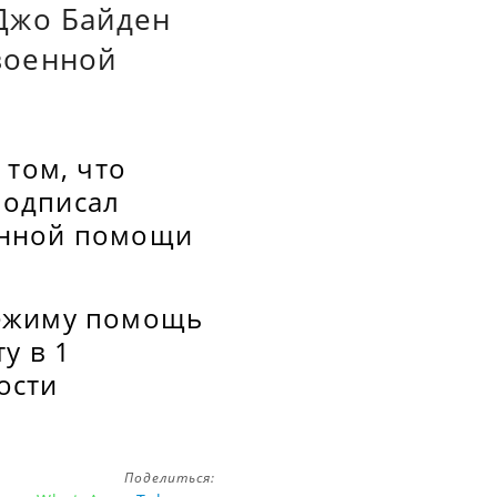
Джо Байден
военной
 том, что
подписал
енной помощи
режиму помощь
у в 1
ости
Поделиться: