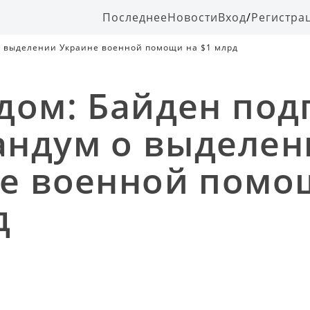
Последнее
Новости
Вход
/
Регистра
о выделении Украине военной помощи на $1 млрд
дом: Байден под
ндум о выделен
е военной помо
д