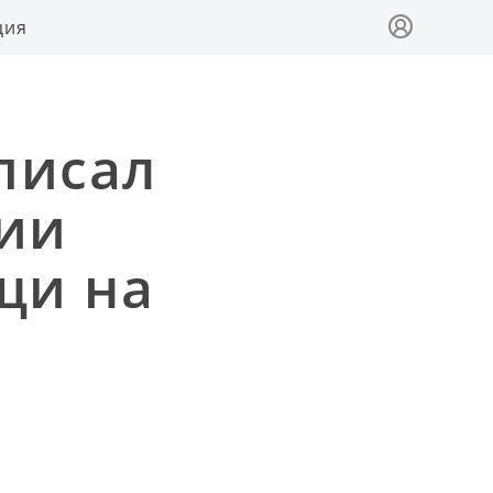
ция
писал
ии
щи на