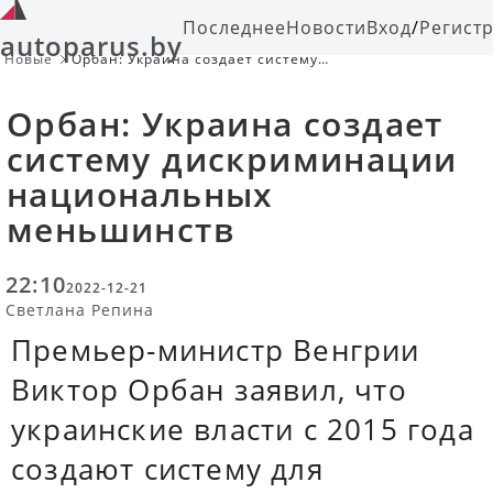
Последнее
Новости
Вход
/
Регист
autoparus.by
Новые
Орбан: Украина создает систему
дискриминации национальных
меньшинств
Орбан: Украина создает
систему дискриминации
национальных
меньшинств
22:10
2022-12-21
Светлана Репина
Премьер-министр Венгрии
Виктор Орбан заявил, что
украинские власти с 2015 года
создают систему для