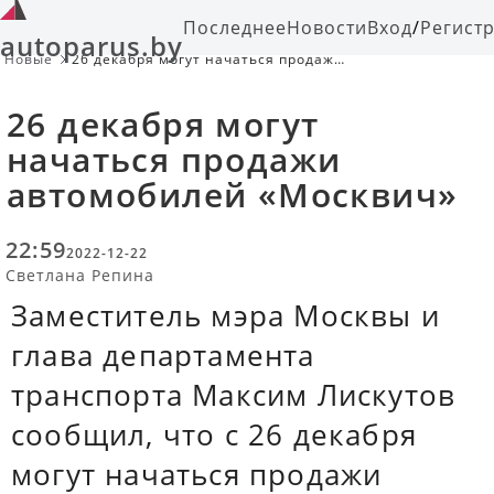
Последнее
Новости
Вход
/
Регист
autoparus.by
Новые
26 декабря могут начаться продажи
автомобилей «Москвич»
26 декабря могут
начаться продажи
автомобилей «Москвич»
22:59
2022-12-22
Светлана Репина
Заместитель мэра Москвы и
глава департамента
транспорта Максим Лискутов
сообщил, что с 26 декабря
могут начаться продажи