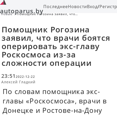
Последнее
Новости
Вход
/
Регист
autoparus.by
Новые
Помощник Рогозина заявил, что
врачи боятся оперировать экс-главу
Роскосмоса из-за сложности
Помощник Рогозина
операции
заявил, что врачи боятся
оперировать экс-главу
Роскосмоса из-за
сложности операции
23:51
2022-12-22
Алексей Гладкий
По словам помощника экс-
главы «Роскосмоса», врачи в
Донецке и Ростове-на-Дону