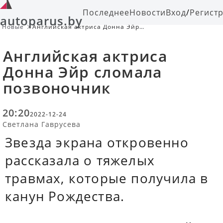
Последнее
Новости
Вход
/
Регист
autoparus.by
Новые
Английская актриса Донна Эйр
сломала позвоночник
Английская актриса
Донна Эйр сломала
позвоночник
20:20
2022-12-24
Светлана Гаврусева
Звезда экрана откровенно
рассказала о тяжелых
травмах, которые получила в
канун Рождества.