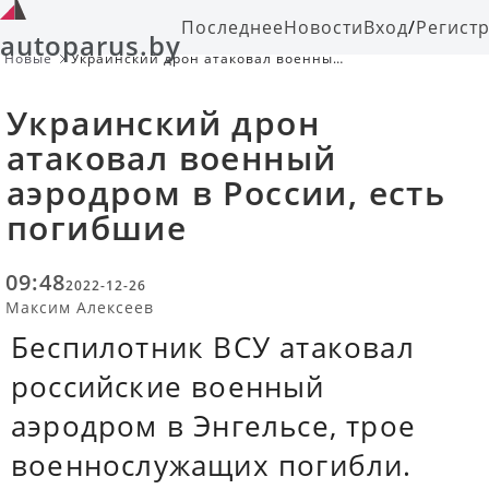
Последнее
Новости
Вход
/
Регист
autoparus.by
Новые
Украинский дрон атаковал военный
аэродром в России, есть погибшие
Украинский дрон
атаковал военный
аэродром в России, есть
погибшие
09:48
2022-12-26
Максим Алексеев
Беспилотник ВСУ атаковал
российские военный
аэродром в Энгельсе, трое
военнослужащих погибли.