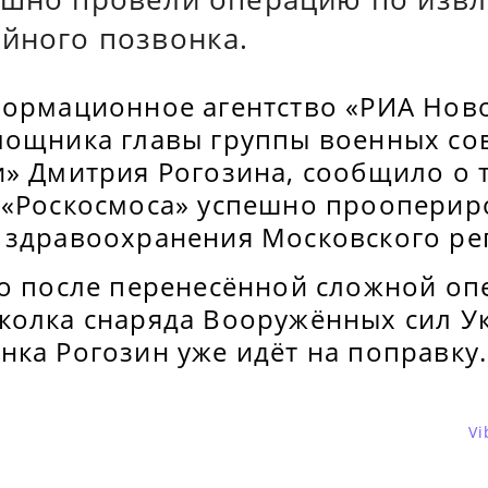
ейного позвонка.
формационное агентство «РИА Ново
мощника главы группы военных со
» Дмитрия Рогозина, сообщило о т
 «Роскосмоса» успешно прооперир
 здравоохранения Московского ре
то после перенесённой сложной оп
колка снаряда Вооружённых сил У
ка Рогозин уже идёт на поправку.
Vi