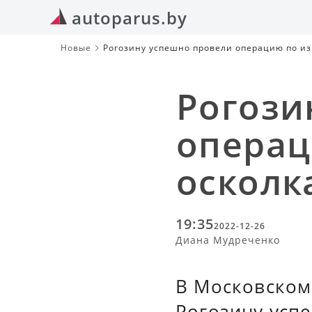
autoparus.by
Новые
Рогозину успешно провели операцию по и
Рогози
операц
осколк
19:35
2022-12-26
Диана Мудреченко
В Московском
Рогозину усп