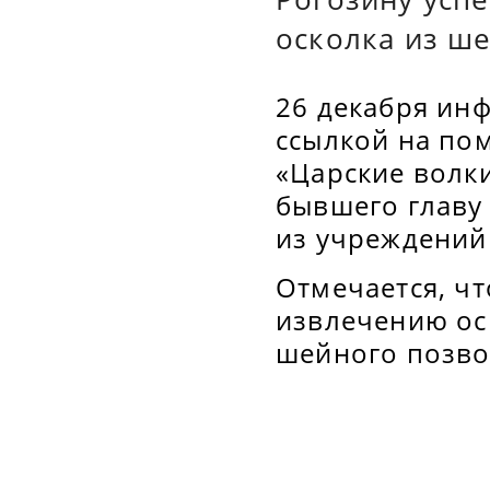
осколка из ш
26 декабря ин
ссылкой на по
«Царские волки
бывшего главу
из учреждений
Отмечается, ч
извлечению ос
шейного позвон