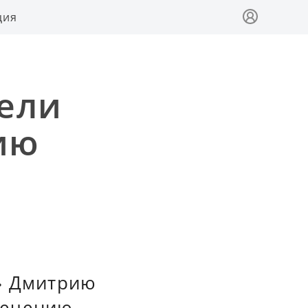
ция
ели
ию
а» Дмитрию
лечению