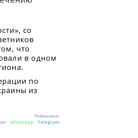
сти», со
ветников
ом, что
овали в одном
гиона.
ерации по
краины из
Поделиться:
ber
WhatsApp
Telegram