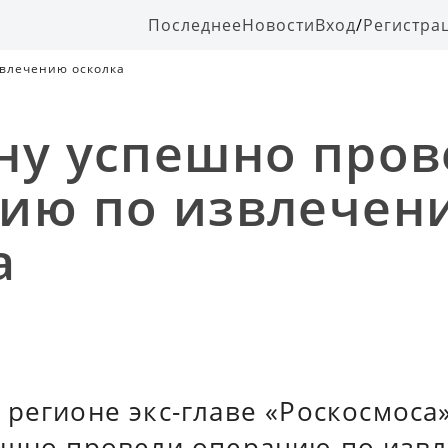
Последнее
Новости
Вход
/
Регистра
звлечению осколка
ну успешно пров
ию по извлечен
а
 регионе экс-главе «Роскосмос
ешно провели операцию по изв