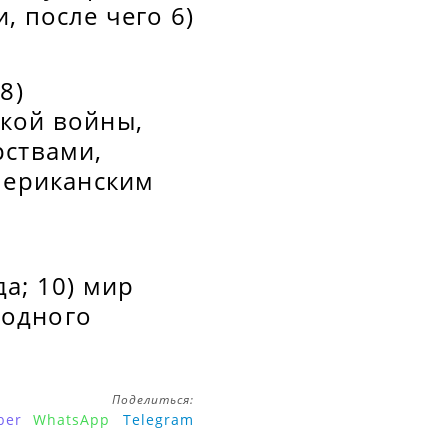
, после чего 6)
8)
кой войны,
рствами,
американским
о
а; 10) мир
родного
Поделиться:
ber
WhatsApp
Telegram