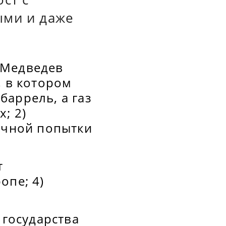
ыми и даже
 Медведев
, в котором
 баррель, а газ
; 2)
дачной попытки
т
опе; 4)
 государства