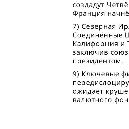
создадут Четвё
Франция начнёт
7) Северная Ир
Соединённые Ш
Калифорния и 
заключив союз
президентом.
9) Ключевые ф
передислоцирую
ожидает круше
валютного фон