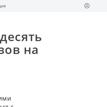
ция
десять
зов на
ими
ст с