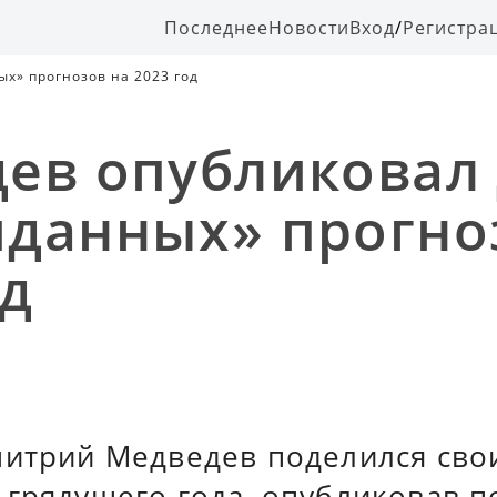
Последнее
Новости
Вход
/
Регистра
х» прогнозов на 2023 год
ев опубликовал 
данных» прогно
од
митрий Медведев поделился сво
грядущего года, опубликовав по