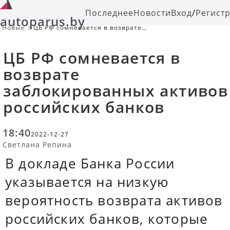
Последнее
Новости
Вход
/
Регист
autoparus.by
Новые
ЦБ РФ сомневается в возврате
заблокированных активов
российских банков
ЦБ РФ сомневается в
возврате
заблокированных активов
российских банков
18:40
2022-12-27
Светлана Репина
В докладе Банка России
указывается на низкую
вероятность возврата активов
российских банков, которые