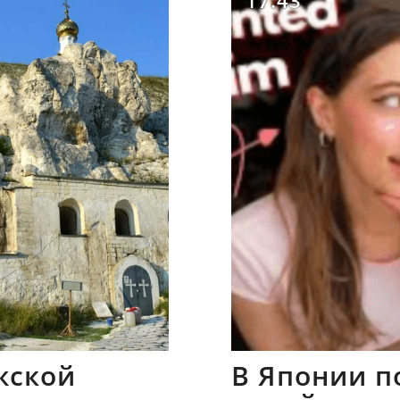
17:43
жской
В Японии п