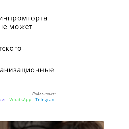
Минпромторга
ане может
тского
рганизационные
Поделиться:
ber
WhatsApp
Telegram