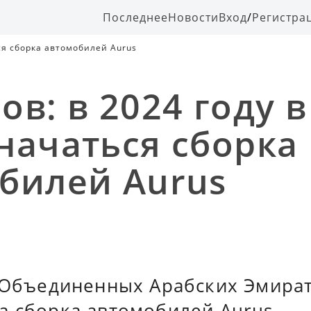
Последнее
Новости
Вход
/
Регистра
ся сборка автомобилей Aurus
ов: в 2024 году 
начаться сборка
билей Aurus
в Объединенных Арабских Эмира
а сборка автомобилей Aurus.