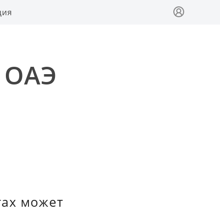
ция
в ОАЭ
тах может