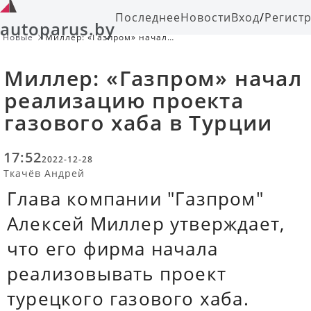
Последнее
Новости
Вход
/
Регист
autoparus.by
Новые
Миллер: «Газпром» начал
реализацию проекта газового хаба
в Турции
Миллер: «Газпром» начал
реализацию проекта
газового хаба в Турции
17:52
2022-12-28
Ткачёв Андрей
Глава компании "Газпром"
Алексей Миллер утверждает,
что его фирма начала
реализовывать проект
турецкого газового хаба.