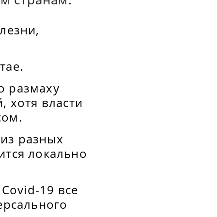
лезни,
тае.
о размаху
, хотя власти
сом.
 из разных
ится локально
Covid-19 все
версального