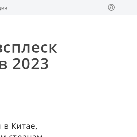
ция
всплеск
в 2023
 в Китае,
им странам.