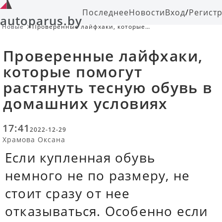
Последнее
Новости
Вход
/
Регист
autoparus.by
Новые
Проверенные лайфхаки, которые
помогут растянуть тесную обувь в
домашних условиях
Проверенные лайфхаки,
которые помогут
растянуть тесную обувь в
домашних условиях
17:41
2022-12-29
Храмова Оксана
Если купленная обувь
немного не по размеру, не
стоит сразу от нее
отказываться. Особенно если