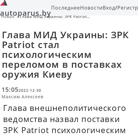
Последнее
Новости
Вход
/
Регист
autoparus.by
Новые
Глава МИД Украины: ЗРК Patriot
стал психологическим переломом в
поставках оружия Киеву
Глава МИД Украины: ЗРК
Patriot стал
психологическим
переломом в поставках
оружия Киеву
15:05
2022-12-30
Максим Алексеев
Глава внешнеполитического
ведомства назвал поставки
ЗРК Patriot психологическим