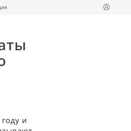
ция
латы
о
 году и
казывают