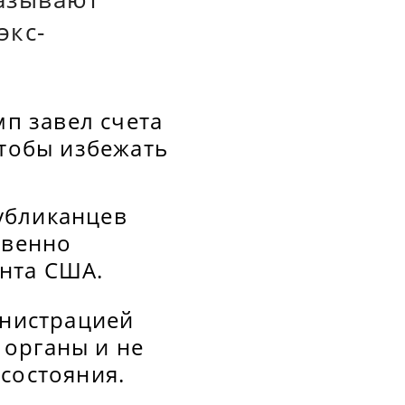
экс-
мп завел счета
чтобы избежать
убликанцев
свенно
ента США.
инистрацией
 органы и не
состояния.