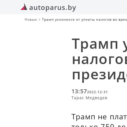
autoparus.by
Новые
Трамп уклонялся от уплаты налогов во вре
Трамп 
налого
презид
13:57
2022-12-31
Тарас Медведев
Трамп не плат
только 750 до