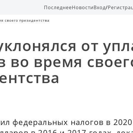
Последнее
Новости
Вход
/
Регистра
мя своего президентства
уклонялся от уп
в во время своег
ентства
ил федеральных налогов в 2020
лларов в 2016 и 2017 годах, до