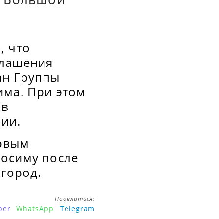
, что
глашения
ан Группы
има. При этом
 в
ии.
ервым
росиму после
 город.
Поделиться:
ber
WhatsApp
Telegram