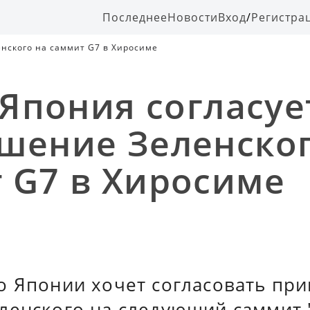
Последнее
Новости
Вход
/
Регистра
енского на саммит G7 в Хиросиме
 Япония согласуе
шение Зеленског
 G7 в Хиросиме
о Японии хочет согласовать пр
ленского на следующий саммит