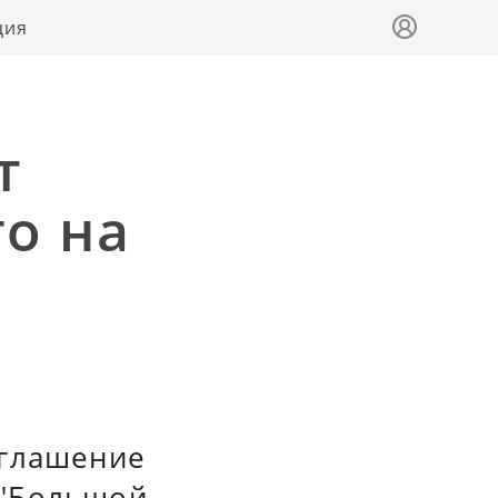
ция
т
о на
иглашение
 "Большой