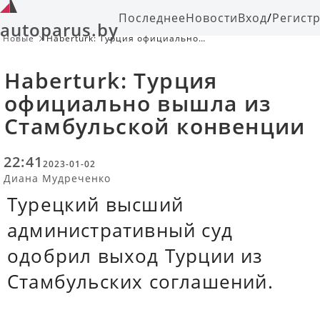
Последнее
Новости
Вход
/
Регист
autoparus.by
Новые
Haberturk: Турция официально
вышла из Стамбульской конвенции
Haberturk: Турция
официально вышла из
Стамбульской конвенции
22:41
2023-01-02
Диана Мудреченко
Турецкий высший
административный суд
одобрил выход Турции из
Стамбульских соглашений.