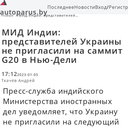
Последнее
Новости
Вход
/
Регист
autoparus.by
Новые
МИД Индии: представителей
Украины не пригласили на саммит
G20 в Нью-Дели
МИД Индии:
представителей Украины
не пригласили на саммит
G20 в Нью-Дели
17:12
2023-01-05
Ткачёв Андрей
Пресс-служба индийского
Министерства иностранных
дел уведомляет, что Украину
не пригласили на следующий