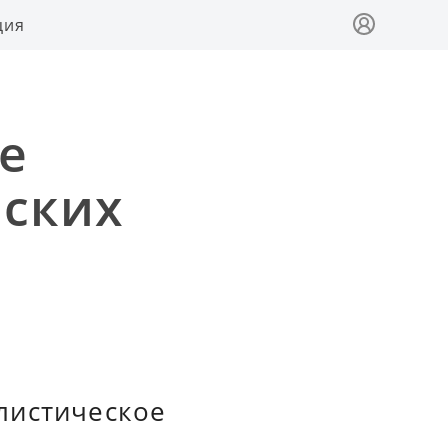
ция
е
нских
листическое