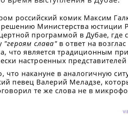
ером российский комик Максим Гал
 решению Министерства юстиции Р
цертной программой в Дубае, где 
у
"героям слава"
в ответ на возгла
ла, что является традиционным пр
ески настроенных представителей
, что накануне в аналогичную сит
кий певец Валерий Меладзе, котор
оговорил те же слова не в микрофо
Vi