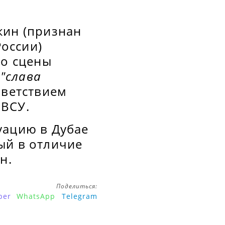
кин (признан
оссии)
со сцены
с
"слава
иветствием
 ВСУ.
уацию в Дубае
ый в отличие
н.
Поделиться:
ber
WhatsApp
Telegram