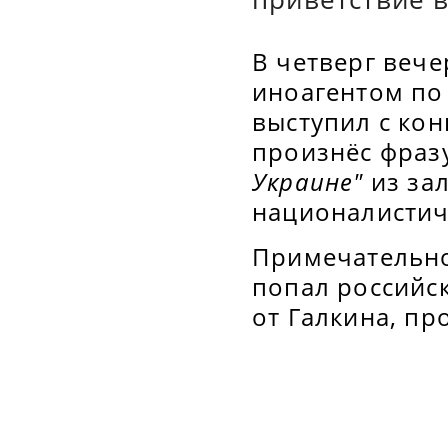
В четверг веч
иноагентом по
выступил с кон
произнёс фраз
Украине"
из за
националистич
Примечательно
попал российс
от Галкина, пр