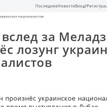
Последнее
Новости
Вход
/
Регистра
 украинских националистов
 вслед за Меладз
ёс лозунг украи
алистов
н произнёс украинское национа
о время выступления в Дубае.