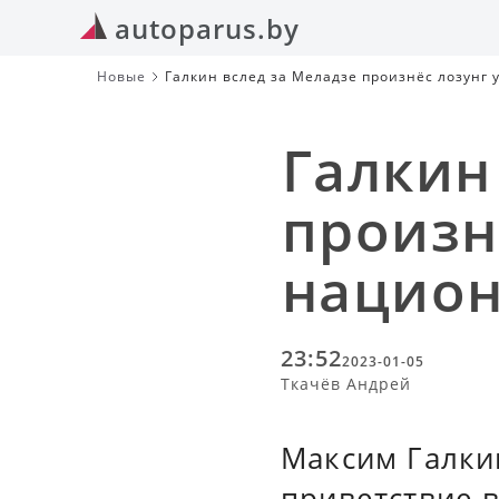
autoparus.by
Новые
Галкин вслед за Меладзе произнёс лозунг
Галкин
произн
национ
23:52
2023-01-05
Ткачёв Андрей
Максим Галки
приветствие в