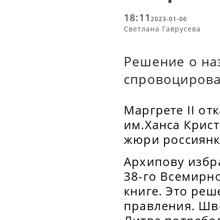
18:11
2023-01-06
Светлана Гаврусева
Решение о на
спровоцирова
Маргрете II от
им.Ханса Крис
жюри россиянк
Архипову избра
38-го Всемирн
книге. Это ре
правления. Шве