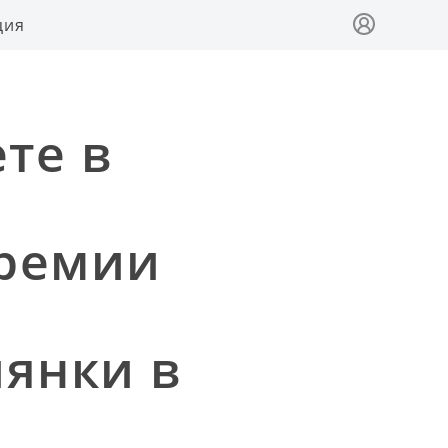
ция
те в
премии
иянки в