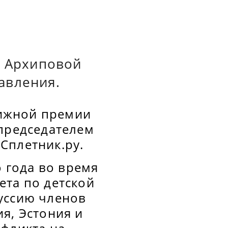
и Архиповой
авления.
книжной премии
 председателем
Сплетник.ру.
о года во время
ета по детской
уссию членов
я, Эстония и