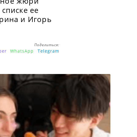
дное жюри
 списке ее
врина и Игорь
Поделиться:
ber
WhatsApp
Telegram