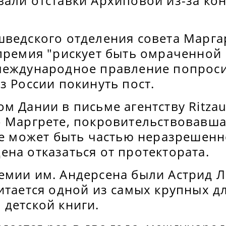
вали отставки Архиповой из-за ко
шведского отделения совета Марга
 премия "рискует быть омраченной
международное правление попрос
з России покинуть пост.
м Дании в письме агентству Ritza
о Маргрете, покровительствовавша
не может быть частью неразрешенн
на отказаться от протектората.
емии им. Андерсена были Астрид Л
итается одной из самых крупных д
 детской книги.