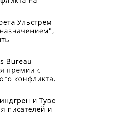
нфликта на
рета Ульстрем
 назначением",
ить
us Bureau
я премии с
ого конфликта,
индгрен и Туве
ля писателей и