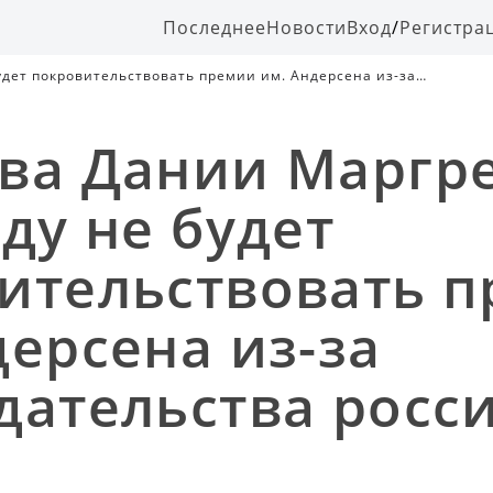
Последнее
Новости
Вход
/
Регистра
удет покровительствовать премии им. Андерсена из-за
ва Дании Маргре
ду не будет
ительствовать 
дерсена из-за
дательства росс