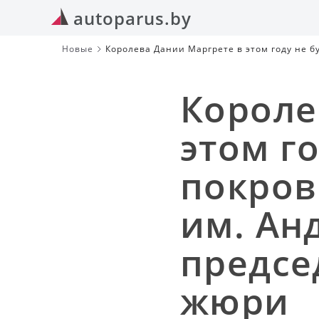
autoparus.by
Новые
Королева Дании Маргрете в этом году не б
председательства россиянки в жюри
Короле
этом го
покров
им. Ан
предсе
жюри