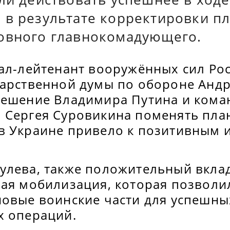
 в результате корректировки пл
овного главнокомадующего.
ал-лейтенант вооружённых сил Рос
дарственной думы по обороне Андр
решение Владимира Путина и ком
 Сергея Суровикина поменять пла
в Украине привело к позитивным 
улева, также положительный вклад
ная мобилизация, которая позволи
новые воинские части для успешны
х операций.