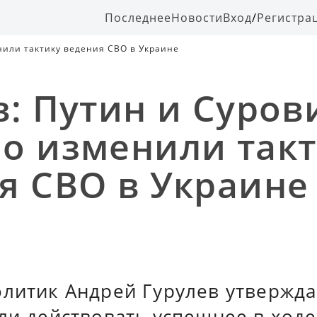
Последнее
Новости
Вход
/
Регистра
нили тактику ведения СВО в Украине
в: Путин и Суров
о изменили так
я СВО в Украине
литик Андрей Гурулев утвержда
ли действовать успешнее в ходе