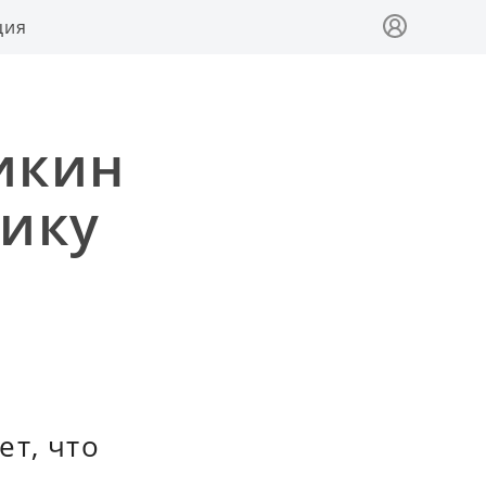
ция
икин
тику
ет, что