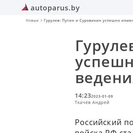
autoparus.by
Новые
Гурулев: Путин и Суровикин успешно изме
Гуруле
успешн
ведени
14:23
2023-01-09
Ткачёв Андрей
Российский по
войска РФ ста