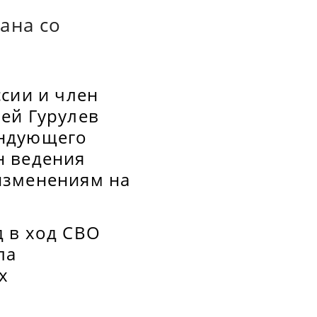
ана со
сии и член
ей Гурулев
андующего
н ведения
изменениям на
 в ход СВО
ла
х