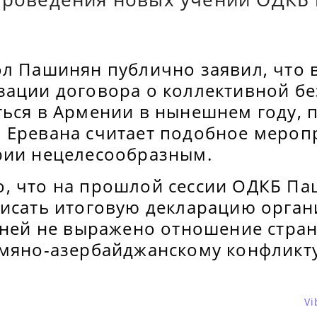
ол Пашинян публично заявил, что
зации договора о коллективной бе
ться в Армении в нынешнем году, 
 Еревана считает подобное мероп
рии нецелесообразным.
, что на прошлой сессии ОДКБ П
писать итоговую декларацию орган
в ней не выражено отношение стра
рмяно-азербайджанскому конфликту
Vi