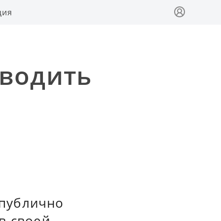
ция
оводить
в
 публично
в своей