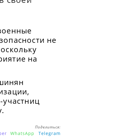
 военные
зопасности не
поскольку
риятие на
ашинян
изации,
н-участниц
.
Поделиться:
ber
WhatsApp
Telegram