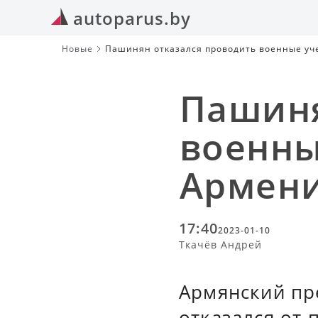
autoparus.by
Новые
Пашинян отказался проводить военные уче
Пашиня
военны
Армени
17:40
2023-01-10
Ткачёв Андрей
Армянский пр
отказался от