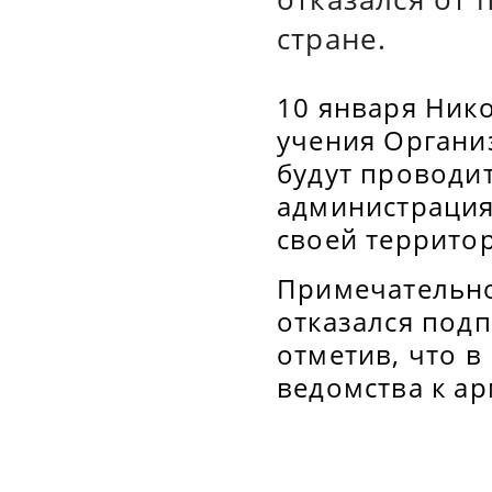
стране.
10 января Ник
учения Органи
будут проводи
администрация
своей террито
Примечательно
отказался под
отметив, что 
ведомства к а