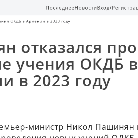
Последнее
Новости
Вход
/
Регистра
ния ОКДБ в Армении в 2023 году
н отказался пр
е учения ОКДБ 
и в 2023 году
емьер-министр Никол Пашинян
 проведения новых учений ОДКБ 