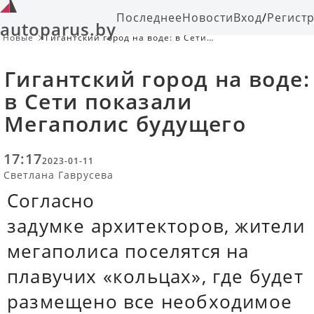
Последнее
Новости
Вход
/
Регист
autoparus.by
Новые
Гигантский город на воде: в Сети
показали Мегаполис будущего
Гигантский город на воде:
в Сети показали
Мегаполис будущего
17:17
2023-01-11
Светлана Гаврусева
Согласно
задумке архитекторов, жители
мегаполиса поселятся на
плавучих «кольцах», где будет
размещено все необходимое