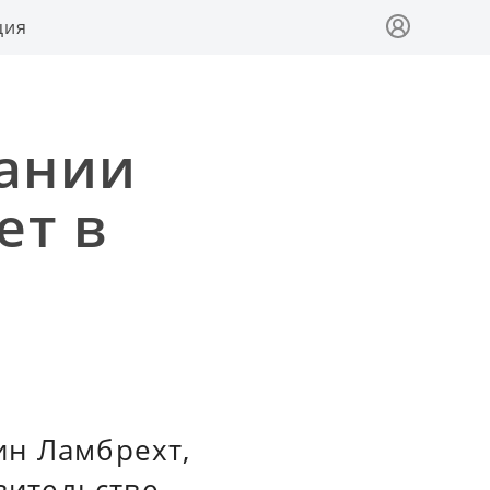
ция
ании
ет в
ин Ламбрехт,
ительстве,