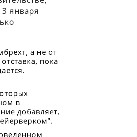
13 января
лько
брехт, а не от
отставка, пока
ается.
которых
ном в
ание добавляет,
фейерверком".
роведенном