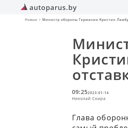
autoparus.by
Новые
Министр обороны Германии Кристин Ламбре
Минист
Кристи
отстав
09:25
2023-01-14
Николай Скира
Глава оборон
самый пробле