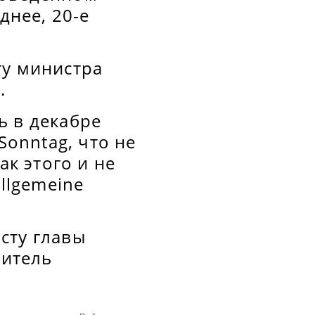
днее, 20-е
ту министра
м.
ь в декабре
Sonntag, что не
ак этого и не
llgemeine
сту главы
итель