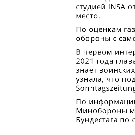
студией INSA о
место.
По оценкам га
обороны с сам
В первом инте
2021 года глав
знает воинских
узнала, что по
Sonntagszeitun
По информации
Минобороны мо
Бундестага по 