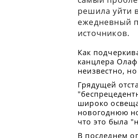
решила уйти в
ежедневный по
источников.
Как подчеркива
канцлера Олафа
неизвестно, но
Грядущей отст
"беспрецедентн
широко освеща
новогоднюю ноч
что это была 
В последнем о