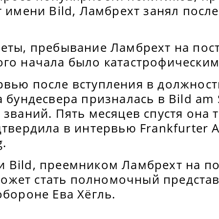
т имени Bild, Ламбрехт занял после
зеты, пребывание Ламбрехт на пос
ого начала было катастрофически
рвью после вступления в должност
а бундесвера призналась в Bild am 
 званий. Пять месяцев спустя она т
дтвердила в интервью Frankfurter A
g.
 Bild, преемником Ламбрехт на по
жет стать полномочный представ
обороне Ева Хёгль.