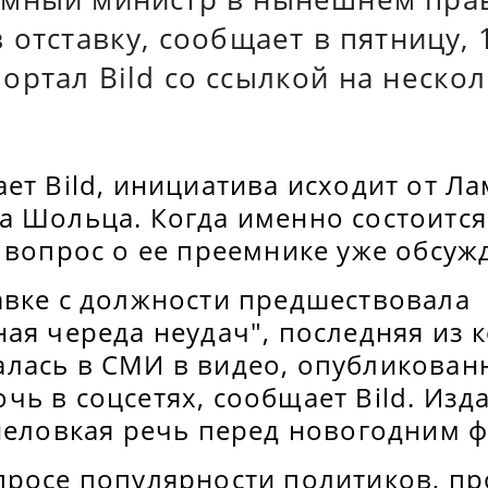
 отставку, сообщает в пятницу, 
ртал Bild со ссылкой на неско
ет Bild, инициатива исходит от Лам
 Шольца. Когда именно состоится 
 вопрос о ее преемнике уже обсужд
авке с должности предшествовала
ая череда неудач", последняя из 
лась в СМИ в видео, опубликован
ь в соцсетях, сообщает Bild. Изд
"неловкая речь перед новогодним 
просе популярности политиков, п