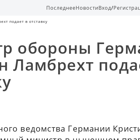
Последнее
Новости
Вход
/
Регистра
хт подает в отставку
р обороны Герм
н Ламбрехт пода
ку
ного ведомства Германии Крист
мный министр в нынешнем прав