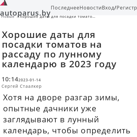
Последнее
Новости
Вход
/
Регист
autoparus.by
Новые
Хорошие даты для посадки томатов
на рассаду по лунному календарю в
2023 году
Хорошие даты для
посадки томатов на
рассаду по лунному
календарю в 2023 году
10:14
2023-01-14
Сергей Стаалкер
Хотя на дворе разгар зимы,
опытные дачники уже
заглядывают в лунный
календарь, чтобы определить