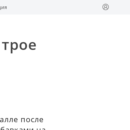
ция
 трое
алле после
обавками на