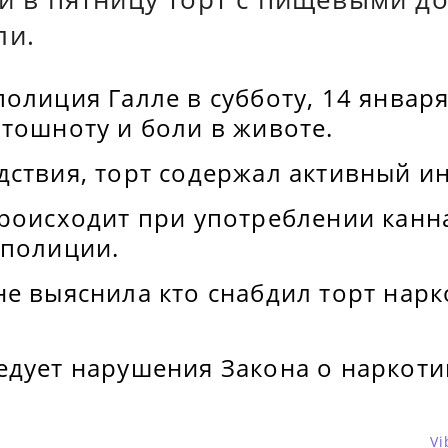
ли.
олиция Галле в субботу, 14 января
 тошноту и боли в животе.
дствия, торт содержал активный и
роисходит при употреблении канна
 полиции.
не выяснила кто снабдил торт нар
едует нарушения Закона о наркоти
Vi