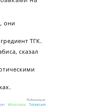
, они
нгредиент ТГК.
биса, сказал
котическими
ках.
Поделиться:
ber
WhatsApp
Telegram