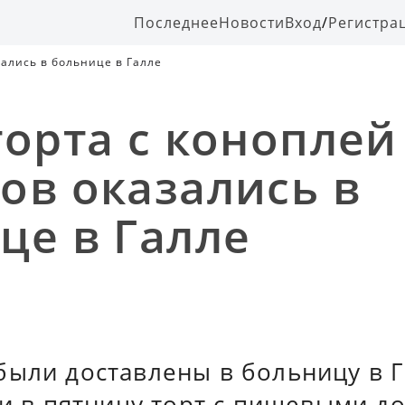
Последнее
Новости
Вход
/
Регистра
зались в больнице в Галле
торта с коноплей
ов оказались в
це в Галле
были доставлены в больницу в Г
ли в пятницу торт с пищевыми д