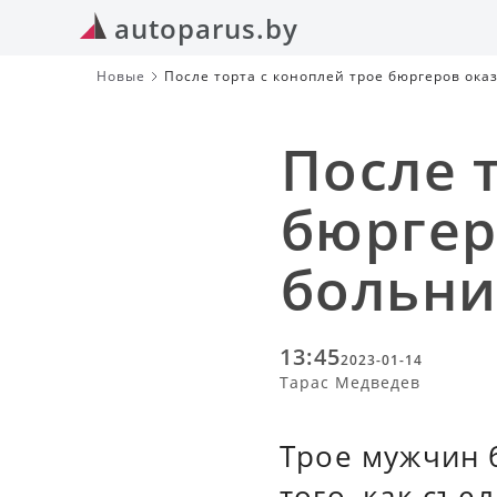
autoparus.by
Новые
После торта с коноплей трое бюргеров ока
После 
бюргер
больни
13:45
2023-01-14
Тарас Медведев
Трое мужчин 
того, как съе