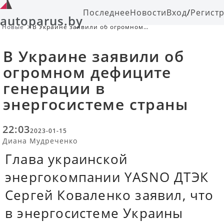
Последнее
Новости
Вход
/
Регист
autoparus.by
Новые
В Украине заявили об огромном
дефиците генерации в
энергосистеме страны
В Украине заявили об
огромном дефиците
генерации в
энергосистеме страны
22:03
2023-01-15
Диана Мудреченко
Глава украинской
энергокомпании YASNO ДТЭК
Сергей Коваленко заявил, что
в энергосистеме Украины