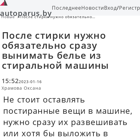
Последнее
Новости
Вход
/
Регист
autoparus.by
Новые
После стирки нужно обязательно
сразу вынимать белье из
стиральной машины
После стирки нужно
обязательно сразу
вынимать белье из
стиральной машины
15:52
2023-01-16
Храмова Оксана
Не стоит оставлять
постиранные вещи в машине,
нужно сразу их развешивать
или хотя бы выложить в