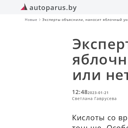
autoparus.by
Новые
Эксперты объяснили, наносит яблочный укс
Экспер
яблочн
или не
12:48
2023-01-21
Светлана Гаврусева
Кислоты со вр
тоньше. Особ