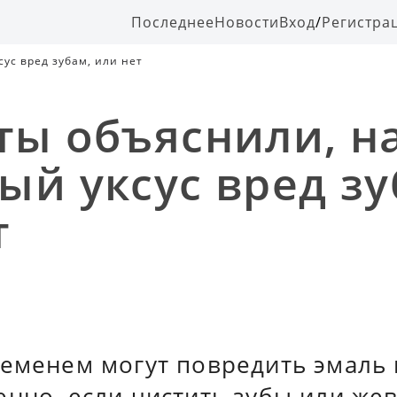
Последнее
Новости
Вход
/
Регистра
ус вред зубам, или нет
ты объяснили, н
ый уксус вред зу
т
еменем могут повредить эмаль 
енно, если чистить зубы или же