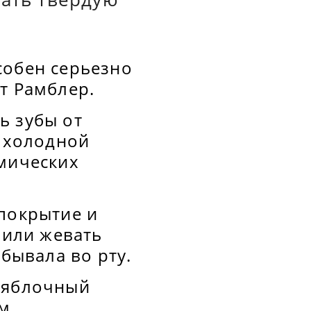
собен серьезно
т Рамблер.
ь зубы от
и холодной
имических
 покрытие и
 или жевать
обывала во рту.
ь яблочный
м.