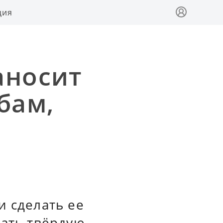
ция
аносит
бам,
и сделать ее
вать твёрдую