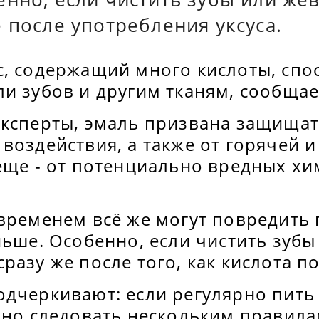
 после употребления уксуса.
с, содержащий много кислоты, спо
и зубов и другим тканям, сообщае
эксперты, эмаль призвана защищат
воздействия, а также от горячей 
 еще - от потенциально вредных х
 временем всё же могут повредить
ньше. Особенно, если чистить зубы
разу же после того, как кислота п
одчеркивают: если регулярно пит
ьно следовать нескольким правила