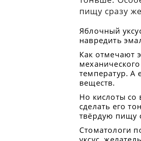
пищу сразу же
Яблочный уксу
навредить эмал
Как отмечают 
механического 
температур. А
веществ.
Но кислоты со
сделать его то
твёрдую пищу с
Стоматологи п
уксус, желател