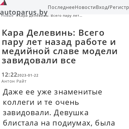
Последнее
Новости
Вход
/
Регист
autoparus.by
Новые
Кара Делевинь: Всего пару лет
назад работе и медийной славе
модели завидовали все
Кара Делевинь: Всего
пару лет назад работе и
медийной славе модели
завидовали все
12:22
2023-01-22
Антон Райт
Даже ее уже знаменитые
коллеги и те очень
завидовали. Девушка
блистала на подиумах, была