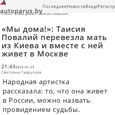
Последнее
Новости
Вход
/
Регист
autoparus.by
Новые
«Мы дома!»: Таисия Повалий
перевезла мать из Киева и вместе с
ней живет в Москве
«Мы дома!»: Таисия
Повалий перевезла мать
из Киева и вместе с ней
живет в Москве
21:43
2023-01-23
Светлана Гаврусева
Народная артистка
рассказала: то, что она живет
в России, можно назвать
провидением судьбы.