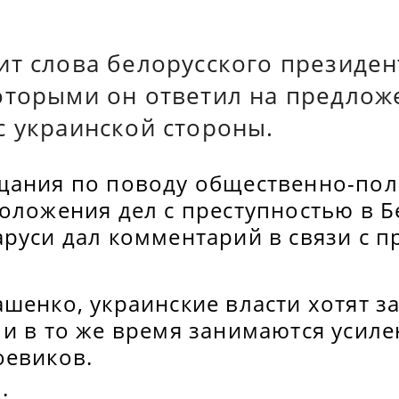
ит слова белорусского президен
оторыми он ответил на предлож
с украинской стороны.
щания по поводу общественно-пол
оложения дел с преступностью в Б
аруси дал комментарий в связи с 
шенко, украинские власти хотят з
 и в то же время занимаются усил
оевиков.
: