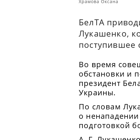
Храмова Оксана
БелТА привод
Лукашенко, к
поступившее 
Во время сове
обстановки и п
президент Бел
Украины.
По словам Лука
о ненападении
подготовкой б
А. Г. Лукашенко