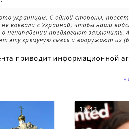
 это украинцам. С одной стороны, просят
е не воевали с Украиной, чтобы наши войс
 о ненападении предлагают заключить. А
ят эту гремучую смесь и вооружают их [б
ента приводит информационной аг
Vi
17:43