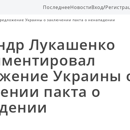
Последнее
Новости
Вход
/
Регистра
редложение Украины о заключении пакта о ненападении
ндр Лукашенко
мментировал
жение Украины 
ении пакта о
адении