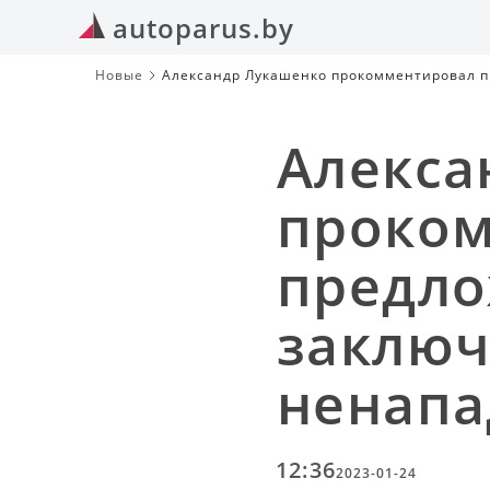
autoparus.by
Новые
Александр Лукашенко прокомментировал п
Алекса
проко
предло
заключ
ненап
12:36
2023-01-24