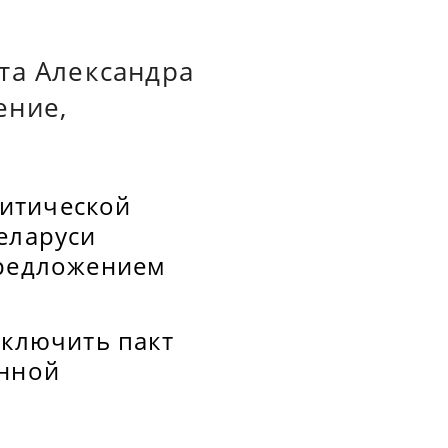
та Александра
ение,
итической
еларуси
предложением
аключить пакт
енной