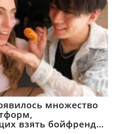
оявилось множество
тформ,
щих взять бойфрендов