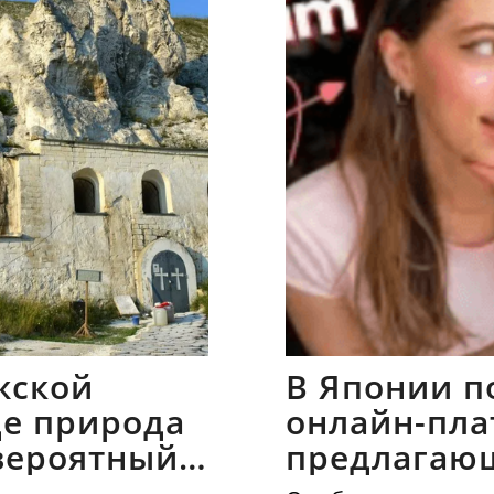
жской
В Японии п
где природа
онлайн-пла
вероятный
предлагаю
напрокат