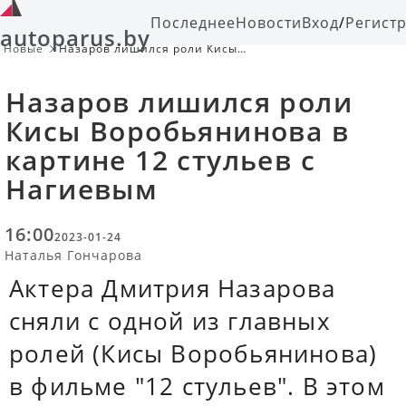
Последнее
Новости
Вход
/
Регист
autoparus.by
Новые
Назаров лишился роли Кисы
Воробьянинова в картине 12
стульев с Нагиевым
Назаров лишился роли
Кисы Воробьянинова в
картине 12 стульев с
Нагиевым
16:00
2023-01-24
Наталья Гончарова
Актера Дмитрия Назарова
сняли с одной из главных
ролей (Кисы Воробьянинова)
в фильме "12 стульев". В этом