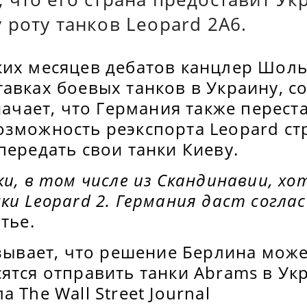
роту танков Leopard 2A6.
ких месяцев дебатов канцлер Шол
авках боевых танков в Украину, с
значает, что Германия также перест
озможность реэкспорта Leopard ст
передать свои танки Киеву.
ки, в том числе из Скандинавии, 
ки Leopard 2. Германия даст соглас
тье.
азывает, что решение Берлина може
ятся отправить танки Abrams в Ук
 The Wall Street Journal