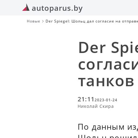
autoparus.by
Новые
Der Spiegel: Шольц дал согласие на отправ
Der Spi
соглас
танков
21:11
2023-01-24
Николай Скира
По данным из
Шольц решил, 