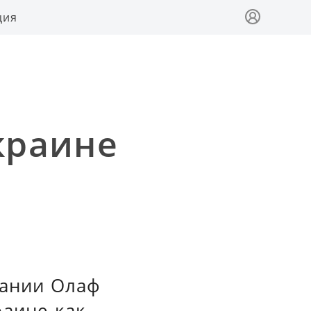
ция
краине
мании Олаф
раине как