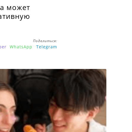
на может
гативную
Поделиться:
ber
WhatsApp
Telegram