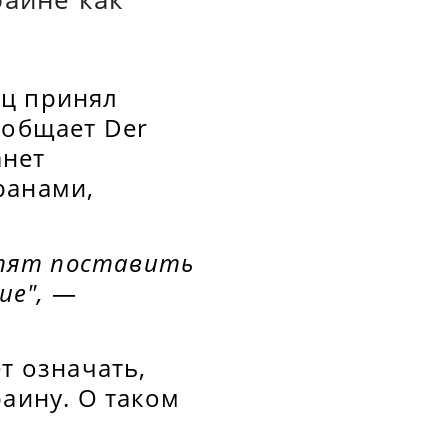
ьц принял
ообщает Der
анет
ранами,
хотят поставить
ие",
—
т означать,
раину. О таком