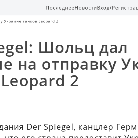
Последнее
Новости
Вход
/
Регистра
ку Украине танков Leopard 2
egel: Шольц дал
ие на отправку У
 Leopard 2
дания Der Spiegel, канцлер Гер
что его страна предоставит Ук