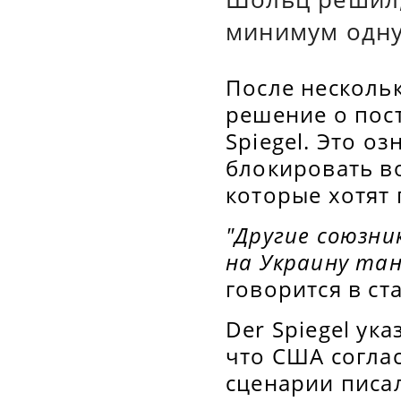
минимум одну 
После несколь
решение о пост
Spiegel. Это о
блокировать в
которые хотят 
"Другие союзни
на Украину тан
говорится в ста
Der Spiegel ук
что США соглас
сценарии писала