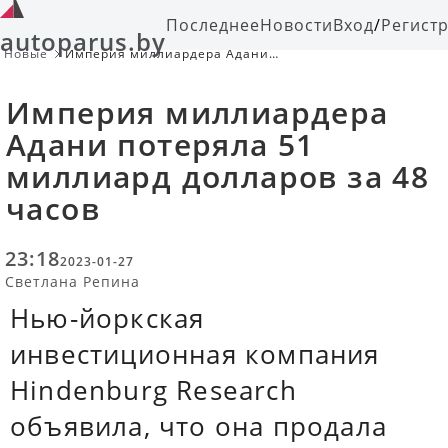
Последнее
Новости
Вход
/
Регист
autoparus.by
Новые
Империя миллиардера Адани
потеряла 51 миллиард долларов за
48 часов
Империя миллиардера
Адани потеряла 51
миллиард долларов за 48
часов
23:18
2023-01-27
Светлана Репина
Нью-йоркская
инвестиционная компания
Hindenburg Research
объявила, что она продала