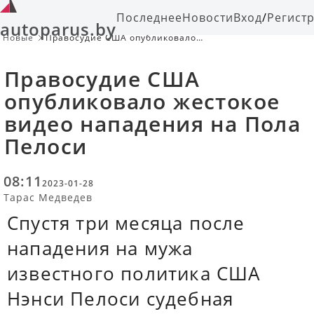
Последнее
Новости
Вход
/
Регист
autoparus.by
Новые
Правосудие США опубликовало
жестокое видео нападения на Пола
Пелоси
Правосудие США
опубликовало жестокое
видео нападения на Пола
Пелоси
08:11
2023-01-28
Тарас Медведев
Спустя три месяца после
нападения на мужа
известного политика США
Нэнси Пелоси судебная