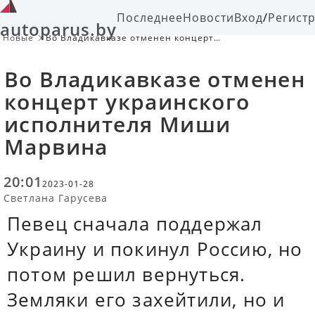
Последнее
Новости
Вход
/
Регист
autoparus.by
Новые
Во Владикавказе отменен концерт
украинского исполнителя Миши
Марвина
Во Владикавказе отменен
концерт украинского
исполнителя Миши
Марвина
20:01
2023-01-28
Светлана Гарусева
Певец сначала поддержал
Украину и покинул Россию, но
потом решил вернуться.
Земляки его захейтили, но и