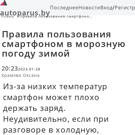
Последнее
Новости
Вход
/
Регист
autoparus.by
Новые
Правила пользования смартфоном
в морозную погоду зимой
Правила пользования
смартфоном в морозную
погоду зимой
20:23
2023-01-28
Храмова Оксана
Из-за низких температур
смартфон может плохо
держать заряд.
Неудивительно, если при
разговоре в холодную,