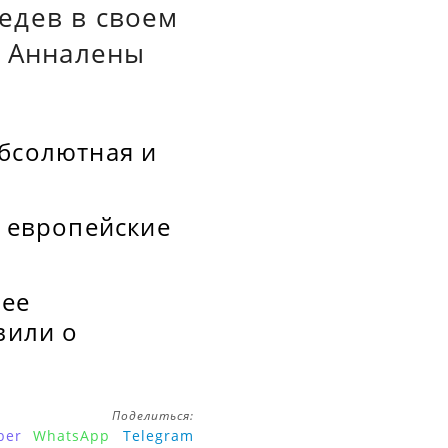
едев в своем
и Анналены
абсолютная и
е европейские
нее
вили о
Поделиться:
ber
WhatsApp
Telegram