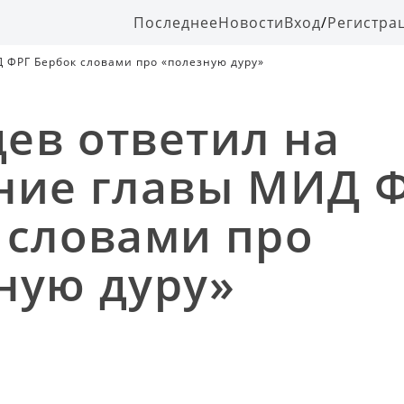
Последнее
Новости
Вход
/
Регистра
 ФРГ Бербок словами про «полезную дуру»
ев ответил на
ние главы МИД 
 словами про
ную дуру»