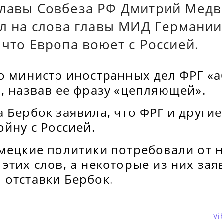
главы Совбеза РФ Дмитрий Медв
тил на слова главы МИД Германи
 что Европа воюет с Россией.
то министр иностранных дел ФРГ «
, назвав ее фразу «цепляющей».
 Бербок заявила, что ФРГ и други
ойну с Россией.
емецкие политики потребовали от 
этих слов, а некоторые из них зая
 отставки Бербок.
Vi