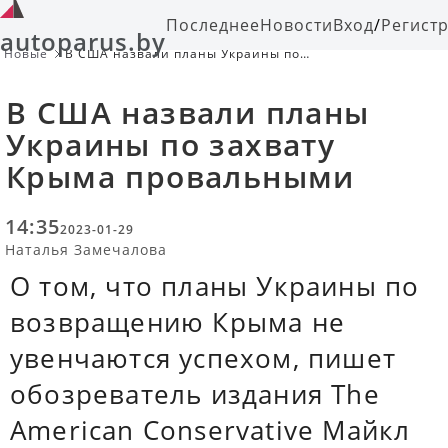
Последнее
Новости
Вход
/
Регист
autoparus.by
Новые
В США назвали планы Украины по
захвату Крыма провальными
В США назвали планы
Украины по захвату
Крыма провальными
14:35
2023-01-29
Наталья Замечалова
О том, что планы Украины по
возвращению Крыма не
увенчаются успехом, пишет
обозреватель издания The
American Conservative Майкл