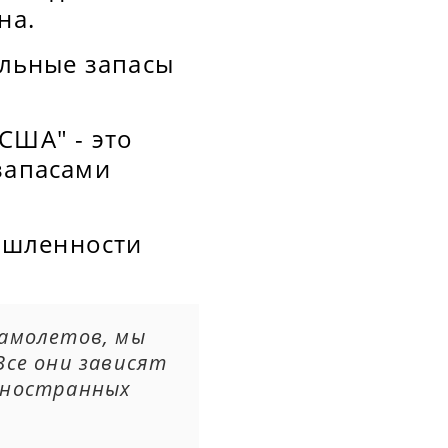
на.
ельные запасы
США" - это
запасами
ышленности
самолетов, мы
Все они зависят
иностранных