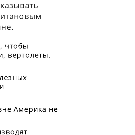
оказывать
 титановым
йне.
, чтобы
и, вертолеты,
олезных
и
вне Америка не
изводят