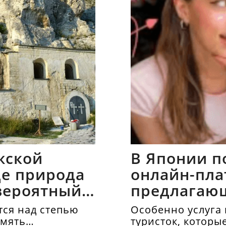
жской
В Японии п
где природа
онлайн-пла
вероятный
предлагаю
напрокат
ся над степью
Особенно услуга 
амять
туристок, которы