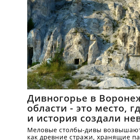
Дивногорье в Вороне
области - это место, 
и история создали не
синтез
Меловые столбы-дивы возвышают
как древние стражи, хранящие п