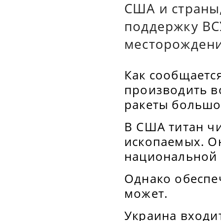
США и страны
поддержку ВС
месторождени
Как сообщается
производить во
ракеты большо
В США титан ч
ископаемых. О
национальной 
Однако обеспеч
может.
Украина входит