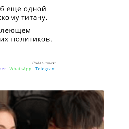
об еще одной
кому титану.
"тлеющем
их политиков,
Поделиться:
ber
WhatsApp
Telegram