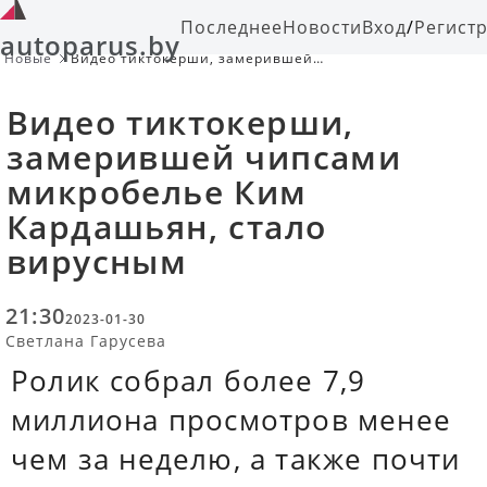
Последнее
Новости
Вход
/
Регист
autoparus.by
Новые
Видео тиктокерши, замерившей
чипсами микробелье Ким
Кардашьян, стало вирусным
Видео тиктокерши,
замерившей чипсами
микробелье Ким
Кардашьян, стало
вирусным
21:30
2023-01-30
Светлана Гарусева
Ролик собрал более 7,9
миллиона просмотров менее
чем за неделю, а также почти