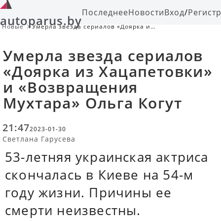
Последнее
Новости
Вход
/
Регист
autoparus.by
Новые
Умерла звезда сериалов «Доярка из
Хацапетовки» и «Возвращения
Мухтара» Ольга Когут
Умерла звезда сериалов
«Доярка из Хацапетовки»
и «Возвращения
Мухтара» Ольга Когут
21:47
2023-01-30
Светлана Гарусева
53-летняя украинская актриса
скончалась в Киеве на 54-м
году жизни. Причины ее
смерти неизвестны.