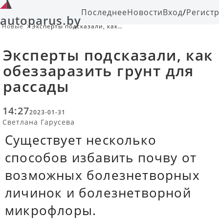
Последнее
Новости
Вход
/
Регист
autoparus.by
Новые
Эксперты подсказали, как
обеззаразить грунт для рассады
Эксперты подсказали, как
обеззаразить грунт для
рассады
14:27
2023-01-31
Светлана Гарусева
Существует несколько
способов избавить почву от
возможных болезнетворных
личинок и болезнетворной
микрофлоры.