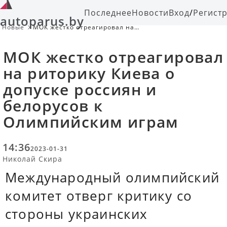
Последнее
Новости
Вход
/
Регист
autoparus.by
Новые
МОК жестко отреагировал на
риторику Киева о допуске россиян и
белорусов к Олимпийским играм
МОК жестко отреагировал
на риторику Киева о
допуске россиян и
белорусов к
Олимпийским играм
14:36
2023-01-31
Николай Скира
Международный олимпийский
комитет отверг критику со
стороны украинских