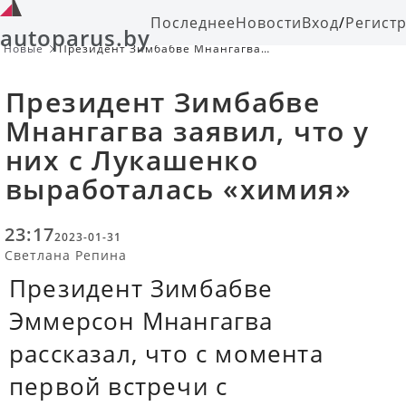
Последнее
Новости
Вход
/
Регист
autoparus.by
Новые
Президент Зимбабве Мнангагва
заявил, что у них с Лукашенко
выработалась «химия»
Президент Зимбабве
Мнангагва заявил, что у
них с Лукашенко
выработалась «химия»
23:17
2023-01-31
Светлана Репина
Президент Зимбабве
Эммерсон Мнангагва
рассказал, что с момента
первой встречи с