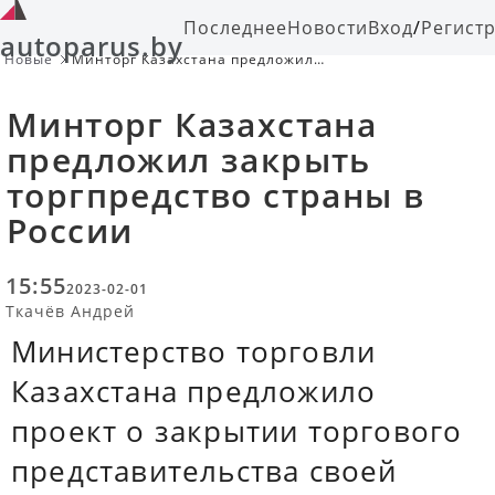
Последнее
Новости
Вход
/
Регист
autoparus.by
Новые
Минторг Казахстана предложил
закрыть торгпредство страны в
России
Минторг Казахстана
предложил закрыть
торгпредство страны в
России
15:55
2023-02-01
Ткачёв Андрей
Министерство торговли
Казахстана предложило
проект о закрытии торгового
представительства своей